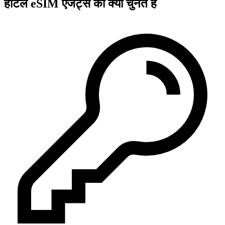
होटल eSIM एजेंट्स को क्यों चुनते हैं