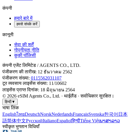
कंपनी
हमारे बारे में
हमसे संपर्क करें
कानूनी
सेवा की शर्तें
गोपनीयता नीति
कुकी पॉलिसी
कंपनी एजेंट लिमिटेड
/ AGENTS CO., LTD.
पंजीकरण की तारीख
:
12 ธันวาคม 2562
पंजीकरण संख्या
:
0115562031107
टूर व्यवसाय लाइसेंस संख्या
: 11/10602
लाइसेंस प्राप्त दिनांक
:
18 มิถุนายน 2564
©
2026
eSIM Agents Co., Ltd. ·
थाईलैंड
·
सर्वाधिकार सुरक्षित।
हिन्दी
▼
भाषा लिंक
English
ไทย
Deutsch
Norsk
Nederlands
Français
Svenska
한국어
日本
語
简体中文
Русский
Italiano
Español
हिन्दी
Tiếng Việt
ພາສາລາວ
स्वीकृत भुगतान विधियाँ