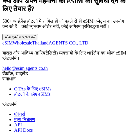
क्या आप अपने मेहमानों को eSIM की सुविधा देने के
लिए तैयार हैं?
500+ थाईलैंड होटलों में शामिल हों जो पहले से ही eSIM एजेंट्स का उपयोग
कर रहे हैं। कोई न्यूनतम ऑर्डर नहीं, कोई अग्रिम प्रतिबद्धता नहीं।
थोक एक्सेस प्राप्त करें
eSIM
Wholesale
Thailand
AGENTS CO., LTD
यात्रा और आतिथ्य (हॉस्पिटैलिटी) व्यवसायों के लिए थाईलैंड का थोक eSIM
प्लेटफ़ॉर्म।
hello@esim.agents.co.th
बैंकॉक, थाईलैंड
समाधान
OTAs के लिए eSIMs
होटलों के लिए eSIMs
प्लेटफ़ॉर्म
फ़ीचर्स
मूल्य निर्धारण
API
API Docs