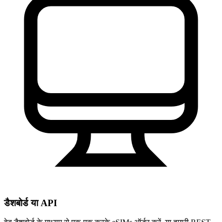
डैशबोर्ड या API