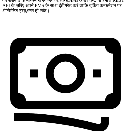
वेब डैशबोर्ड के माध्यम से एक-एक करके eSIMs ऑर्डर करें, या हमारी REST
API के ज़रिए अपने PMS के साथ इंटीग्रेट करें ताकि बुकिंग कन्फर्मेशन पर
ऑटोमेटेड इश्यूअन्स हो सके।