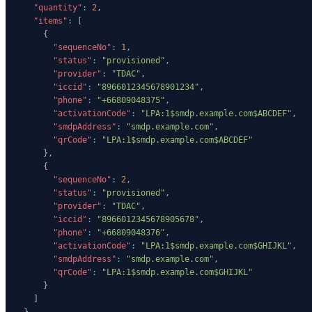
"quantity"
:
2
,
"items"
:
[
{
"sequenceNo"
:
1
,
"status"
:
"provisioned"
,
"provider"
:
"TDAC"
,
"iccid"
:
"8966012345678901234"
,
"phone"
:
"+66809048375"
,
"activationCode"
:
"LPA:1$smdp.example.com$ABCDEF"
,
"smdpAddress"
:
"smdp.example.com"
,
"qrCode"
:
"LPA:1$smdp.example.com$ABCDEF"
}
,
{
"sequenceNo"
:
2
,
"status"
:
"provisioned"
,
"provider"
:
"TDAC"
,
"iccid"
:
"8966012345678905678"
,
"phone"
:
"+66809048376"
,
"activationCode"
:
"LPA:1$smdp.example.com$GHIJKL"
,
"smdpAddress"
:
"smdp.example.com"
,
"qrCode"
:
"LPA:1$smdp.example.com$GHIJKL"
}
]
}