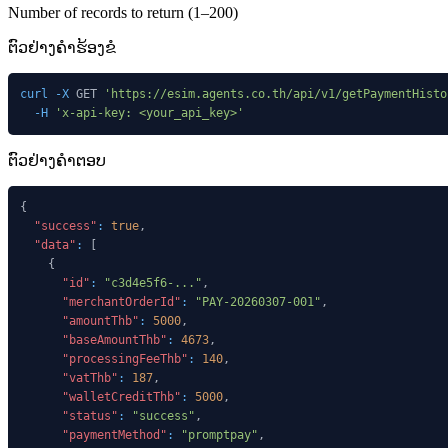
Number of records to return (1–200)
ຕົວຢ່າງຄໍາຮ້ອງຂໍ
curl
-X
 GET 
'https://esim.agents.co.th/api/v1/getPaymentHisto
-H
'x-api-key: <your_api_key>'
ຕົວຢ່າງຄໍາຕອບ
{
"success"
:
true
,
"data"
:
[
{
"id"
:
"c3d4e5f6-..."
,
"merchantOrderId"
:
"PAY-20260307-001"
,
"amountThb"
:
5000
,
"baseAmountThb"
:
4673
,
"processingFeeThb"
:
140
,
"vatThb"
:
187
,
"walletCreditThb"
:
5000
,
"status"
:
"success"
,
"paymentMethod"
:
"promptpay"
,