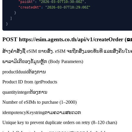
"paidAt"
:
"2026-03-07T10:30:00Z"
,
"createdAt"
:
"2026-03-07T10:29:00Z"
}
]
}
POST
https://esim.agents.co.th/api/v1
/createOrder
(
ຂ
ສ້າງຄໍາສັ່ງຊື້ eSIM ຂາຍສົ່ງ. eSIM ຈະຖືກສົ່ງມອບທັນທີ ແລະສົ່ງຄືນໃນຄ
ພາລາມິເຕີຂອງຂໍ້ມູນຫຼັກ (Body Parameters)
productId
uuid
ຕ້ອງການ
Product ID from /getProducts
quantity
integer
ຕ້ອງການ
Number of eSIMs to purchase (1–2000)
idempotencyKey
string
ຕາມຄວາມສະດວກ
Unique key to prevent duplicate orders on retry (8–120 chars)