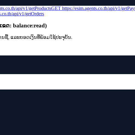
nts.co.th/api/v1
/getProducts
GET
https://esim.agents.co.th/api/v1
/getPay
s.co.th/api/v1
/getOrders
ເຂດ
:
balance:read
)
ຊື້, ແລະຍອດເງິນທີ່ພ້ອມໃຊ້ປະຈຸບັນ.