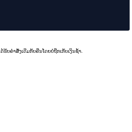
ຮັບຄໍາສັ່ງເດີມກັບຄືນໂດຍບໍ່ຖືກເກັບເງິນຊ້ໍາ.