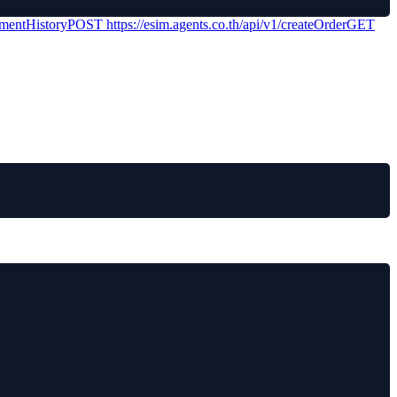
mentHistory
POST
https://esim.agents.co.th/api/v1
/createOrder
GET