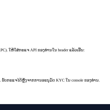
 tRPC). ໃຫ້ໃສ່ກະແຈ API ຂອງທ່ານໃນ header ແລ້ວເອີ້ນ:
ນ. ຮັບກະແຈໄດ້ຫຼັງຈາກການອະນຸມັດ KYC ໃນ console ຂອງທ່ານ.