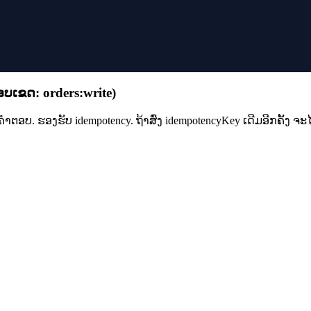
ອບເຂດ
:
orders:write
)
ໍາຕອບ. ຮອງຮັບ idempotency. ຖ້າສົ່ງ idempotencyKey ເດີມອີກຄັ້ງ ຈະໄດ້