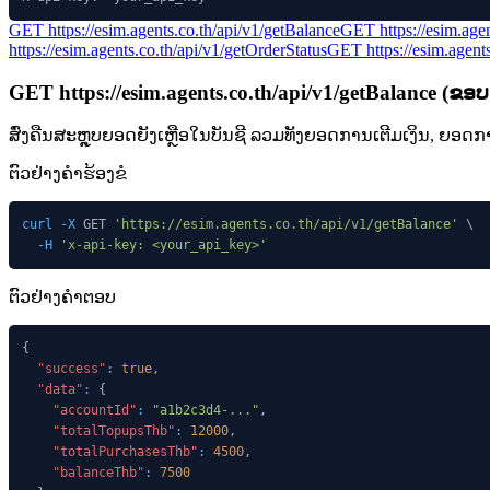
GET
https://esim.agents.co.th/api/v1
/getBalance
GET
https://esim.age
https://esim.agents.co.th/api/v1
/getOrderStatus
GET
https://esim.agent
GET
https://esim.agents.co.th/api/v1
/getBalance
(
ຂອບ
ສົ່ງຄືນສະຫຼຸບຍອດຍັງເຫຼືອໃນບັນຊີ ລວມທັງຍອດການເຕີມເງິນ, ຍອດການ
ຕົວຢ່າງຄໍາຮ້ອງຂໍ
curl
-X
 GET 
'https://esim.agents.co.th/api/v1/getBalance'
\
-H
'x-api-key: <your_api_key>'
ຕົວຢ່າງຄໍາຕອບ
{
"success"
:
true
,
"data"
:
{
"accountId"
:
"a1b2c3d4-..."
,
"totalTopupsThb"
:
12000
,
"totalPurchasesThb"
:
4500
,
"balanceThb"
:
7500