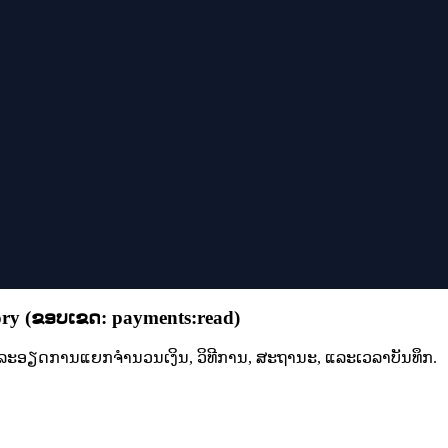
ory
(
ຂອບເຂດ
:
payments:read
)
ຍລະອຽດການແຍກຈຳນວນເງິນ, ວິທີການ, ສະຖານະ, ແລະເວລາບັນທຶກ.