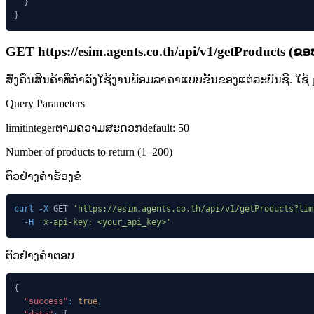
}
}
GET
https://esim.agents.co.th/api/v1
/getProducts
(
ຂອ
ສົ່ງຄືນສິນຄ້າທີ່ກຳລັງໃຊ້ງານພ້ອມລາຄາແບບຂັ້ນຂອງແຕ່ລະບັນຊີ. ໃຊ້ prod
Query Parameters
limit
integer
ຕາມຄວາມສະດວກ
default:
50
Number of products to return (1–200)
ຕົວຢ່າງຄໍາຮ້ອງຂໍ
curl
-X
 GET 
'https://esim.agents.co.th/api/v1/getProducts?lim
-H
'x-api-key: <your_api_key>'
ຕົວຢ່າງຄໍາຕອບ
{
"success"
:
true
,