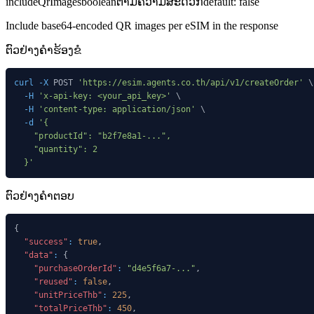
includeQrImages
boolean
ຕາມຄວາມສະດວກ
default:
false
Include base64-encoded QR images per eSIM in the response
ຕົວຢ່າງຄໍາຮ້ອງຂໍ
curl
-X
 POST 
'https://esim.agents.co.th/api/v1/createOrder'
\
-H
'x-api-key: <your_api_key>'
\
-H
'content-type: application/json'
\
-d
  }'
ຕົວຢ່າງຄໍາຕອບ
{
"success"
:
true
,
"data"
:
{
"purchaseOrderId"
:
"d4e5f6a7-..."
,
"reused"
:
false
,
"unitPriceThb"
:
225
,
"totalPriceThb"
:
450
,