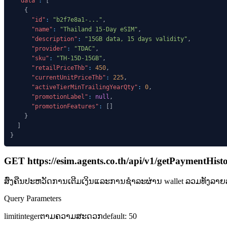
"data"
:
[
{
"id"
:
"b2f7e8a1-..."
,
"name"
:
"Thailand 15-Day eSIM"
,
"description"
:
"15GB data, 15 days validity"
,
"provider"
:
"TDAC"
,
"sku"
:
"TH-15D-15GB"
,
"retailPriceThb"
:
450
,
"currentUnitPriceThb"
:
225
,
"activeTierMinTrailingYearQty"
:
0
,
"promotionLabel"
:
null
,
"promotionFeatures"
:
[
]
}
]
}
GET
https://esim.agents.co.th/api/v1
/getPaymentHist
ສົ່ງຄືນປະຫວັດການເຕີມເງິນແລະການຊຳລະຜ່ານ wallet ລວມທັງລາ
Query Parameters
limit
integer
ຕາມຄວາມສະດວກ
default:
50