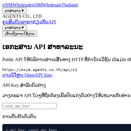
eSIM
Wholesale
eSIM
Wholesale
Thailand
ພາສາລາວ
▼
AGENTS CO., LTD
ຄຸນສົມບັດ
ລາຄາ
ກ່ຽວກັບ
API
ພາສາລາວ
▼
ເຂົ້າເຖິງການໃຊ້ງານ
ເອກະສານ API ສາທາລະນະ
Public API ໃຫ້ບໍລິການຜ່ານເສັ້ນທາງ HTTP ທີ່ກໍານົດເວີຊັນ (ບໍ່ແມ່ນ
https://esim.agents.co.th/api/v1
ດາວນ໌ໂຫຼດ OpenAPI Spec
API Key ສໍາລັບຕົວຢ່າງ
ວາງກະແຈ API ໃດໆທີ່ຖືກຕ້ອງເພື່ອປັບແຕ່ງຕົວຢ່າງໃຫ້ເຫມາະກັບທ່າ
ການຢືນຢັນຕົວຕົນ
x-api-key: 
<
your_api_key
>