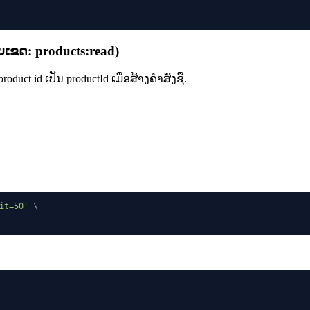
ບເຂດ
:
products:read
)
uct id ເປັນ productId ເມື່ອສ້າງຄຳສັ່ງຊື້.
it=50'
\