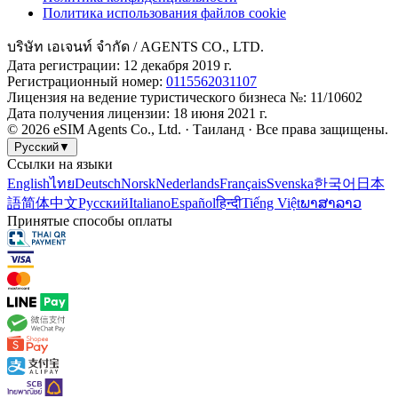
Политика использования файлов cookie
บริษัท เอเจนท์ จำกัด
/ AGENTS CO., LTD.
Дата регистрации
:
12 декабря 2019 г.
Регистрационный номер
:
0115562031107
Лицензия на ведение туристического бизнеса №
: 11/10602
Дата получения лицензии
:
18 июня 2021 г.
©
2026
eSIM Agents Co., Ltd. ·
Таиланд
·
Все права защищены.
Русский
▼
Ссылки на языки
English
ไทย
Deutsch
Norsk
Nederlands
Français
Svenska
한국어
日本
語
简体中文
Русский
Italiano
Español
हिन्दी
Tiếng Việt
ພາສາລາວ
Принятые способы оплаты