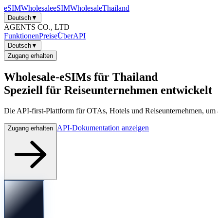
eSIM
Wholesale
eSIM
Wholesale
Thailand
Deutsch
▼
AGENTS CO., LTD
Funktionen
Preise
Über
API
Deutsch
▼
Zugang erhalten
Wholesale-eSIMs für
Thailand
Speziell für Reiseunternehmen entwickelt
Die API-first-Plattform für OTAs, Hotels und Reiseunternehmen, um
API-Dokumentation anzeigen
Zugang erhalten