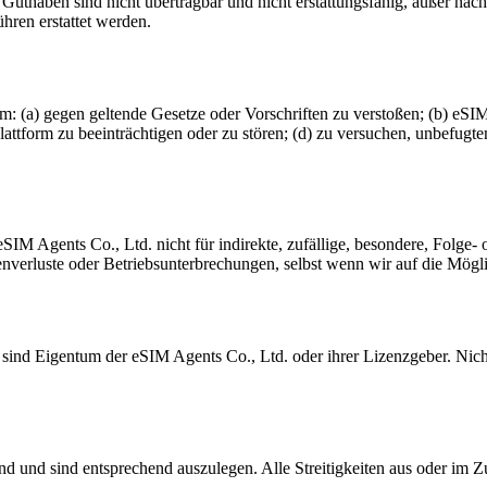
uthaben sind nicht übertragbar und nicht erstattungsfähig, außer na
ren erstattet werden.
, um: (a) gegen geltende Gesetze oder Vorschriften zu verstoßen; (b) e
Plattform zu beeinträchtigen oder zu stören; (d) zu versuchen, unbefugt
M Agents Co., Ltd. nicht für indirekte, zufällige, besondere, Folge- o
enverluste oder Betriebsunterbrechungen, selbst wenn wir auf die Mög
m sind Eigentum der eSIM Agents Co., Ltd. oder ihrer Lizenzgeber. Ni
d und sind entsprechend auszulegen. Alle Streitigkeiten aus oder im