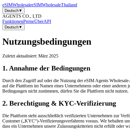
eSIM
Wholesale
eSIM
Wholesale
Thailand
Deutsch
▼
AGENTS CO., LTD
Funktionen
Preise
Über
API
Deutsch
▼
Nutzungsbedingungen
Zuletzt aktualisiert: März 2025
1. Annahme der Bedingungen
Durch den Zugriff auf oder die Nutzung der eSIM Agents Wholesale-P
auf die Plattform im Namen eines Unternehmens oder einer anderen jur
Bedingungen nicht zustimmen, dürfen Sie die Plattform nicht nutzen.
2. Berechtigung & KYC-Verifizierung
Die Plattform steht ausschließlich verifizierten Unternehmen zur Ver
Customer („KYC“)-Verifizierungsverfahrens voraus. Wir behalten uns
dass ein Unternehmen unsere Zulassungskriterien nicht erfüllt oder w