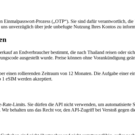
nen Einmalpasswort-Prozess („OTP“). Sie sind dafür verantwortlich, die 
n, uns unverzüglich über jede unbefugte Nutzung Ihres Kontos zu inform
en
kauf an Endverbraucher bestimmt, die nach Thailand reisen oder sich i
rungscode ausgestellt wurde. Preise können ohne Vorankündigung geänder
er einen rollierenden Zeitraum von 12 Monaten. Die Aufgabe einer einz
b 1 eSIM werden akzeptiert.
e-Rate-Limits. Sie dürfen die API nicht verwenden, um automatisierte S
. Wir behalten uns das Recht vor, den API-Zugriff bei Verstoß gegen di