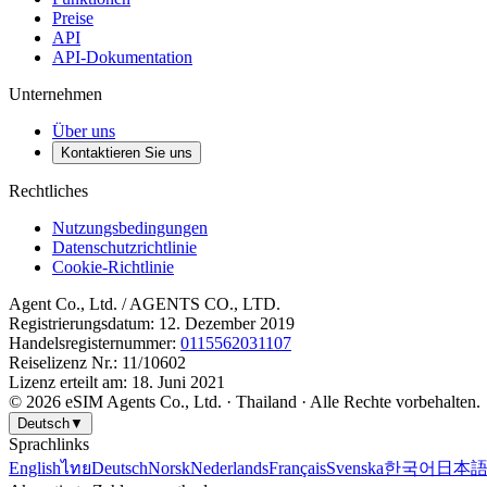
Preise
API
API-Dokumentation
Unternehmen
Über uns
Kontaktieren Sie uns
Rechtliches
Nutzungsbedingungen
Datenschutzrichtlinie
Cookie-Richtlinie
Agent Co., Ltd.
/ AGENTS CO., LTD.
Registrierungsdatum
:
12. Dezember 2019
Handelsregisternummer
:
0115562031107
Reiselizenz Nr.
: 11/10602
Lizenz erteilt am
:
18. Juni 2021
©
2026
eSIM Agents Co., Ltd. ·
Thailand
·
Alle Rechte vorbehalten.
Deutsch
▼
Sprachlinks
English
ไทย
Deutsch
Norsk
Nederlands
Français
Svenska
한국어
日本